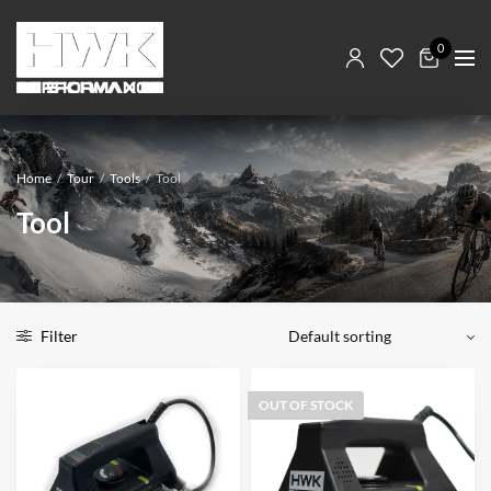
0
Home
/
Tour
/
Tools
/
Tool
Tool
Filter
OUT OF STOCK