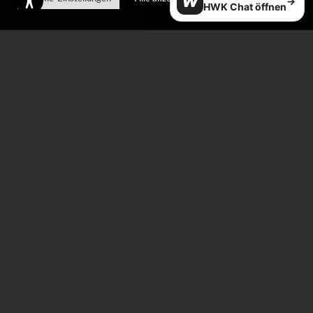
W
→
HWK Chat öffnen
Polishing and cleaning
Professional waxer
cloths
(wax machine)
–
€
4,20
€
27,00
€
250,00