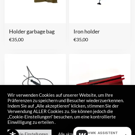
Holder garbage bag
Iron holder
€
35,00
€
35,00
Wir verwenden Cookies auf unserer Website, um Ihre
Präferenzen zu speichern und Besucher wiederzuerkennen.
Indem Sie auf „Alle akzeptieren“ klicken, stimmen Sie der
Verwendung ALLER Cookies zu. Sie können jedoch die
„Cookie-Einstellungen“ besuchen, um eine kontrollierte
Einwilligung zu erteilen .
Hygro thermometer
Blade sharpener
€
330,00
€
30,00
HWK ASSISTENT
Cookie-Einstellungen
Alle akzeptieren