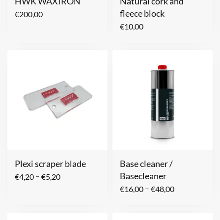
HWK WAXIRON
Natural cork and
fleece block
€
200,00
€
10,00
Plexi scraper blade
Base cleaner /
Basecleaner
–
€
4,20
€
5,20
–
€
16,00
€
48,00