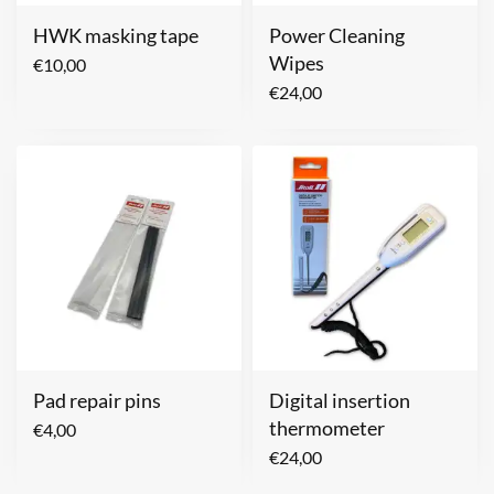
HWK masking tape
Power Cleaning
Wipes
€
10,00
€
24,00
Pad repair pins
Digital insertion
thermometer
€
4,00
€
24,00