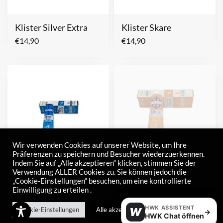
Klister Silver Extra
Klister Skare
€
14,90
€
14,90
Wir verwenden Cookies auf unserer Website, um Ihre
Präferenzen zu speichern und Besucher wiederzuerkennen.
Indem Sie auf „Alle akzeptieren“ klicken, stimmen Sie der
Verwendung ALLER Cookies zu. Sie können jedoch die
Klister Skare Special
Klister Universal
„Cookie-Einstellungen“ besuchen, um eine kontrollierte
Einwilligung zu erteilen .
€
14,90
€
14,90
HWK ASSISTENT
Cookie-Einstellungen
Alle akzeptieren
W
→
HWK Chat öffnen