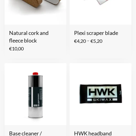
Natural cork and
Plexi scraper blade
fleece block
–
€
4,20
€
5,20
€
10,00
Base cleaner /
HWK headband