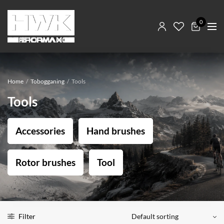
0
Home
/
Tobogganing
/
Tools
Tools
Accessories
Hand brushes
Rotor brushes
Tool
Filter