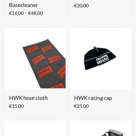
Basecleaner
€
20,00
–
€
16,00
€
48,00
HWK hose cloth
HWK racing cap
€
15,00
€
25,00