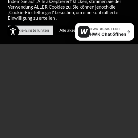
Indem Sie auf „Alle akzeptieren“ klicken, stimmen Sie der
Verwendung ALLER Cookies zu. Sie können jedoch die
„Cookie-Einstellungen“ besuchen, um eine kontrollierte
Einwilligung zu erteilen .
Pad repair pins
Digital insertion
thermometer
€
4,00
HWK ASSISTENT
Cookie-Einstellungen
Alle akzeptieren
W
→
HWK Chat öffnen
€
24,00
Half mask
Holder garbage bag
–
€
45,00
€
70,00
€
35,00