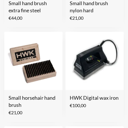
Small hand brush
Small hand brush
extra fine steel
nylon hard
€
44,00
€
21,00
Small horsehair hand
HWK Digital wax iron
brush
€
100,00
€
21,00