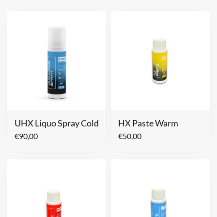
UHX Liquo Spray Cold
HX Paste Warm
€
90,00
€
50,00