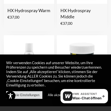
HX Hydrospray Warm
HX Hydrospray
Middle
€
37,00
€
37,00
Wir verwenden Cookies auf unserer Website, um Ihre
Präferenzen zu speichern und Besucher wiederzuerkennen.
Indem Sie auf „Alle akzeptieren“ klicken, stimmen Sie der
Verwendung ALLER Cookies zu. Sie können jedoch die
„Cookie-Einstellungen“ besuchen, um eine kontrollierte
Einwilligung zu erteilen .
HX Hydrospray Cold
Highspeed Powder
HWK ASSISTENT
Cookie-Einstellungen
Alle akzeptieren
W
→
Wax-Chat öffnen
Warm
€
37,00
€
95,00