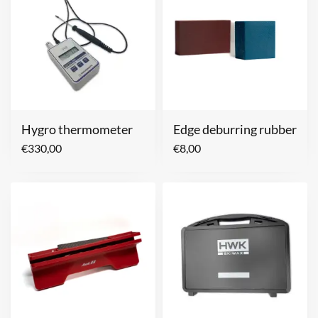
Hygro thermometer
Edge deburring rubber
€
330,00
€
8,00