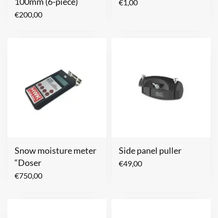
100mm (6-piece)
€
1,00
€
200,00
Snow moisture meter
Side panel puller
“Doser
€
49,00
€
750,00