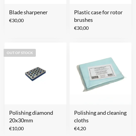
Blade sharpener
Plastic case for rotor
brushes
€
30,00
€
30,00
OUT OF STOCK
Polishing diamond
Polishing and cleaning
20x30mm
cloths
€
10,00
€
4,20