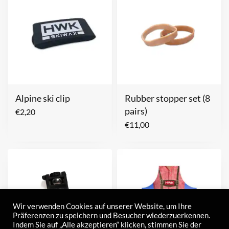
Alpine ski clip
Rubber stopper set (8
pairs)
€
2,20
€
11,00
Wir verwenden Cookies auf unserer Website, um Ihre
Präferenzen zu speichern und Besucher wiederzuerkennen.
Indem Sie auf „Alle akzeptieren“ klicken, stimmen Sie der