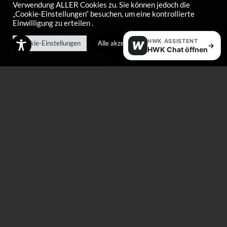
Verwendung ALLER Cookies zu. Sie können jedoch die
„Cookie-Einstellungen“ besuchen, um eine kontrollierte
Einwilligung zu erteilen .
Vario file angle guide
Wax apron
HWK ASSISTENT
Cookie-Einstellungen
Alle akzeptieren
W
→
HWK Chat öffnen
€
35,00
€
25,00
World Cup case large
World Cup Case small
€
22,00
€
14,50