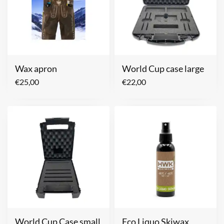
Wax apron
World Cup case large
€
25,00
€
22,00
World Cup Case small
Eco Liquo Skiwax