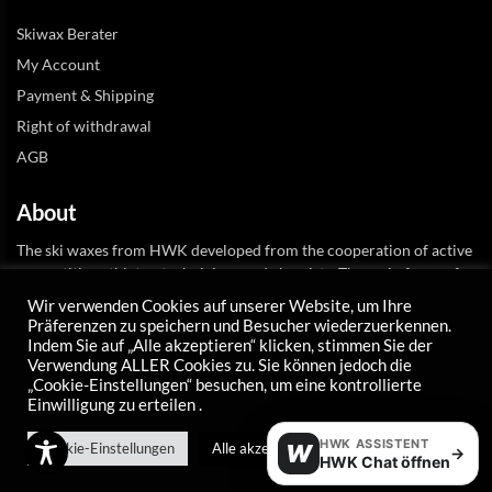
Skiwax Berater
My Account
Payment & Shipping
Right of withdrawal
AGB
About
The ski waxes from HWK developed from the cooperation of active
competitive athletes, technicians and chemists. The main focus of
the company HWK-Skiwachs is in the development.
Wir verwenden Cookies auf unserer Website, um Ihre
Präferenzen zu speichern und Besucher wiederzuerkennen.
*
Newsletter E-Mail
Indem Sie auf „Alle akzeptieren“ klicken, stimmen Sie der
Verwendung ALLER Cookies zu. Sie können jedoch die
„Cookie-Einstellungen“ besuchen, um eine kontrollierte
Einwilligung zu erteilen .
HWK ASSISTENT
Cookie-Einstellungen
Alle akzeptieren
W
→
HWK Chat öffnen