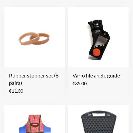
Rubber stopper set (8
Vario file angle guide
pairs)
€
35,00
€
11,00