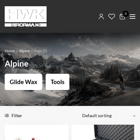
0
Home
/
Alpine
/
Page 13
Alpine
Glide Wax
Tools
Filter