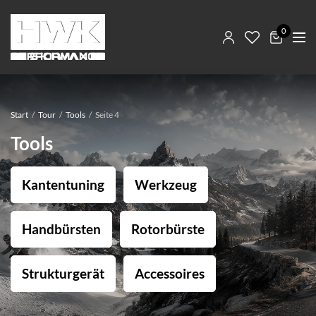
0
Start
/
Tour
/
Tools
/
Seite 4
Tools
Kantentuning
Werkzeug
Handbürsten
Rotorbürste
Strukturgerät
Accessoires