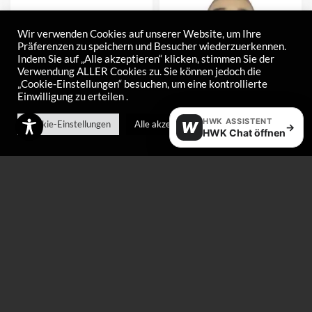
Wir verwenden Cookies auf unserer Website, um Ihre
Präferenzen zu speichern und Besucher wiederzuerkennen.
Indem Sie auf „Alle akzeptieren“ klicken, stimmen Sie der
Verwendung ALLER Cookies zu. Sie können jedoch die
„Cookie-Einstellungen“ besuchen, um eine kontrollierte
Einwilligung zu erteilen .
HWK ASSISTENT
Cookie-Einstellungen
Alle akzeptieren
W
→
HWK Chat öffnen
Fibertex 4er-Pack
Halbmaske
–
€
7,00
€
45,00
€
70,00