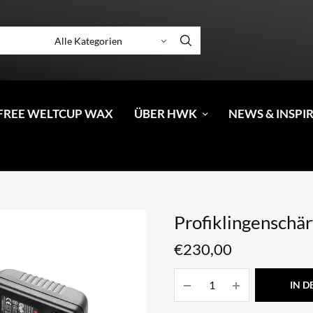
FREE WELTCUP WAX
ÜBER HWK
NEWS & INSPI
Profiklingenschär
€
230,00
IN 