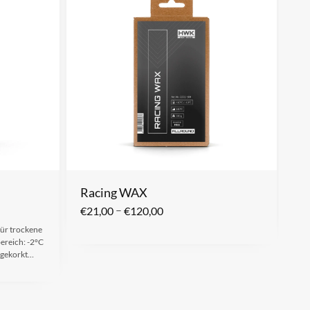
Racing WAX
–
€
21,00
€
120,00
für trockene
ereich: -2°C
ingekorkt…