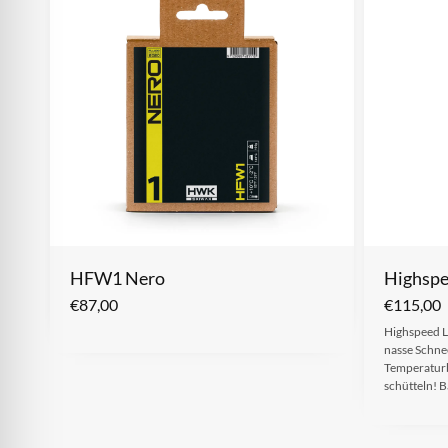
HFW1 Nero
Highsp
€
87,00
€
115,00
Highspeed L
nasse Schn
Temperaturb
schütteln! 