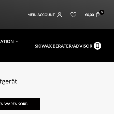
0
MEIN ACCOUNT
€
0,00
RATION
SKIWAX BERATER/ADVISOR
fgerät
DEN WARENKORB