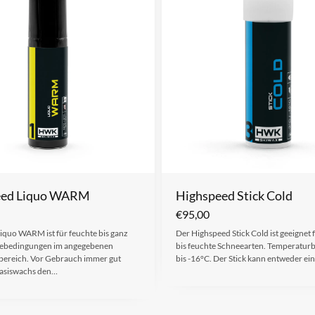
eed Liquo WARM
Highspeed Stick Cold
€
95,00
iquo WARM ist für feuchte bis ganz
Der Highspeed Stick Cold ist geeignet 
eebedingungen im angegebenen
bis feuchte Schneearten. Temperaturb
ereich. Vor Gebrauch immer gut
bis -16°C. Der Stick kann entweder e
Basiswachs den…