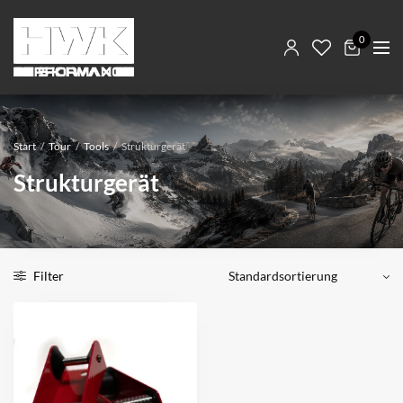
0
Start
/
Tour
/
Tools
/
Strukturgerät
Strukturgerät
Filter