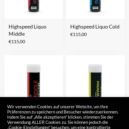
Highspeed Liquo
Highspeed Liquo Cold
Middle
€
115,00
€
115,00
Wir verwenden Cookies auf unserer Website, um Ihre
Präferenzen zu speichern und Besucher wiederzuerkennen.
Indem Sie auf „Alle akzeptieren“ klicken, stimmen Sie der
Highspeed Stick
Highspeed Stick
Verwendung ALLER Cookies zu. Sie können jedoch die
„Cookie-Einstellungen“ besuchen, um eine kontrollierte
Middle
Warm