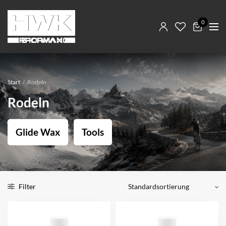
0
Start
/
Rodeln
Rodeln
Glide Wax
Tools
Filter