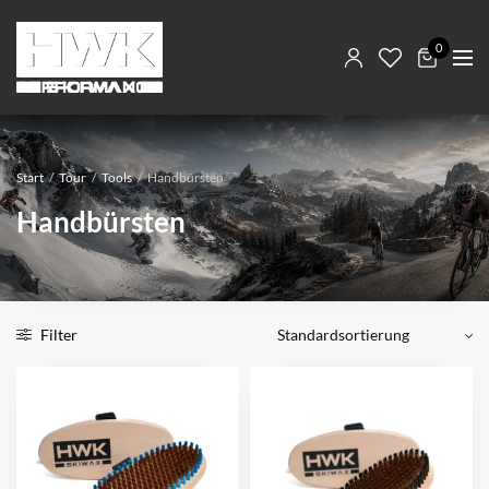
0
Start
/
Tour
/
Tools
/
Handbürsten
Handbürsten
Filter