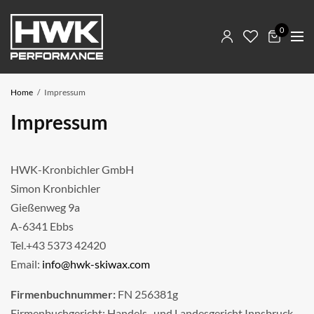
0
Home
Impressum
Impressum
HWK-Kronbichler GmbH
Simon Kronbichler
Gießenweg 9a
A-6341 Ebbs
Tel.+43 5373 42420
Email:
info@hwk-skiwax.com
Firmenbuchnummer:
FN 256381g
Firmenbuchgericht: Handels- und Landesgericht Innsbruck