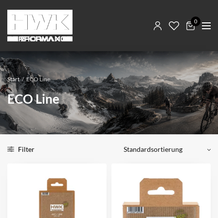
0
Start
/
ECO Line
ECO Line
Filter