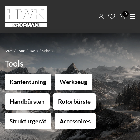
0
Start
/
Tour
/
Tools
/
Seite 3
Tools
Kantentuning
Werkzeug
Handbürsten
Rotorbürste
Strukturgerät
Accessoires