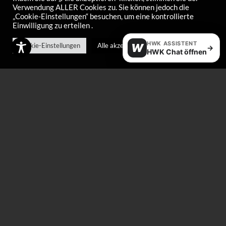
Verwendung ALLER Cookies zu. Sie können jedoch die
„Cookie-Einstellungen“ besuchen, um eine kontrollierte
Einwilligung zu erteilen .
Feilenwinkelführung
Fibertex 4er-Pack
HWK ASSISTENT
Cookie-Einstellungen
Alle akzeptieren
W
→
HWK Chat öffnen
20mm
€
7,00
€
10,00
Halbmaske
Bügeleisenhalter
–
€
45,00
€
70,00
€
35,00