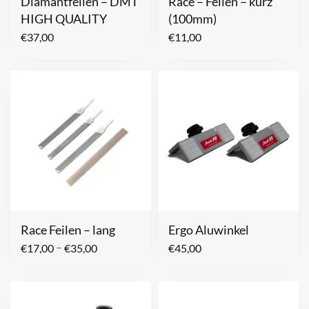
Diamantfeilen – DMT
Race – Feilen – kurz
HIGH QUALITY
(100mm)
€
37,00
€
11,00
Race Feilen – lang
Ergo Aluwinkel
–
€
17,00
€
35,00
€
45,00