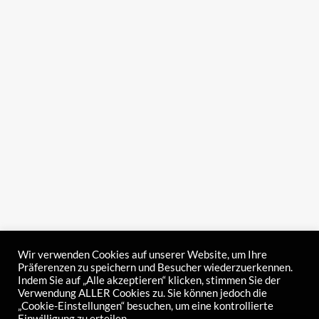
Seitenwangenabzieher
Stopper Gummi Set (8
Paar)
€
49,00
€
11,00
Wir verwenden Cookies auf unserer Website, um Ihre
Präferenzen zu speichern und Besucher wiederzuerkennen.
Indem Sie auf „Alle akzeptieren“ klicken, stimmen Sie der
Verwendung ALLER Cookies zu. Sie können jedoch die
„Cookie-Einstellungen“ besuchen, um eine kontrollierte
Einwilligung zu erteilen .