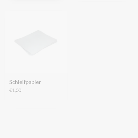
Schleifpapier
HWK
Seitenwangenabzieher
€
1,00
€
50,00