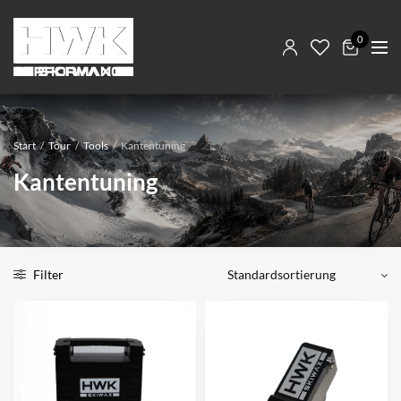
0
Start
/
Tour
/
Tools
/
Kantentuning
Kantentuning
Filter