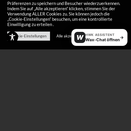
Präferenzen zu speichern und Besucher wiederzuerkennen.
HX Racewax Warm
HX Racewax
Indem Sie auf „Alle akzeptieren“ klicken, stimmen Sie der
Newsnow Warm
€
72,00
Verwendung ALLER Cookies zu. Sie können jedoch die
„Cookie-Einstellungen“ besuchen, um eine kontrollierte
€
72,00
Einwilligung zu erteilen .
HWK ASSISTENT
Cookie-Einstellungen
Alle akzeptieren
W
→
Wax-Chat öffnen
HX Racewax Middle
HX Racewax
Newsnow Cold
€
72,00
€
72,00