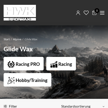
0
Start
/
Alpine
/
Glide Wax
Glide Wax
Racing PRO
Racing
Hobby/Training
Filter