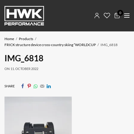
0
Home
Products
FRICK structure device cross-country skiing “WORLDCUP
IMG_6818
IMG_6818
ON
11. OCTOBER 2022
SHARE