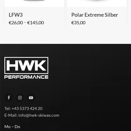
LFW3
Polar Extreme Silber
–
€
26,00
€
145,00
€
35,00
Tel: +43 5373 424 20
E-Mail: info@hwk-skiwax.com
Mo – Do