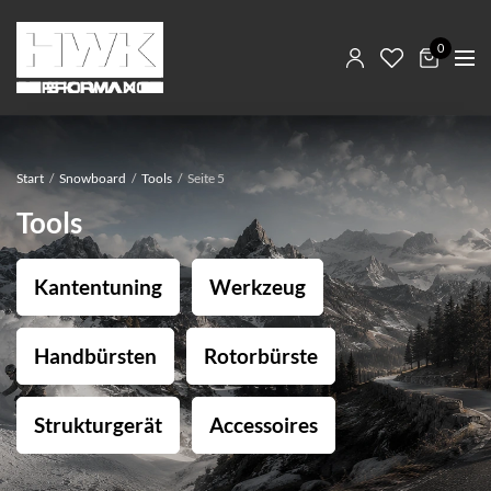
0
Start
/
Snowboard
/
Tools
/
Seite 5
Tools
Kantentuning
Werkzeug
Handbürsten
Rotorbürste
Strukturgerät
Accessoires