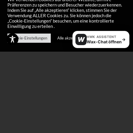
Präferenzen zu speichern und Besucher wiederzuerkennen.
Indem Sie auf „Alle akzeptieren“ klicken, stimmen Sie der
Polier- und
Profi-Waxer
Verwendung ALLER Cookies zu. Sie können jedoch die
„Cookie-Einstellungen“ besuchen, um eine kontrollierte
Reinigungstücher 25
(Wachsmaschine)
Einwilligung zu erteilen .
Stk.
–
€
27,00
€
250,00
HWK ASSISTENT
€
18,00
Cookie-Einstellungen
Alle akzeptieren
W
→
Wax-Chat öffnen
Profiseitenkantenfeilgerät
Vario-
für 90-85°
Seitenkantenwinkel