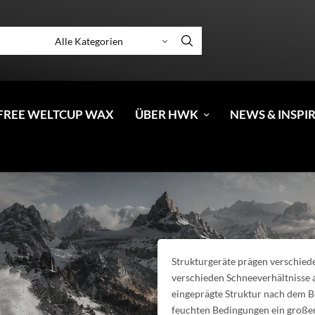
FREE WELTCUP WAX
ÜBER HWK
NEWS & INSPI
Strukturgeräte prägen verschied
verschieden Schneeverhältnisse a
eingeprägte Struktur nach dem B
feuchten Bedingungen ein großer