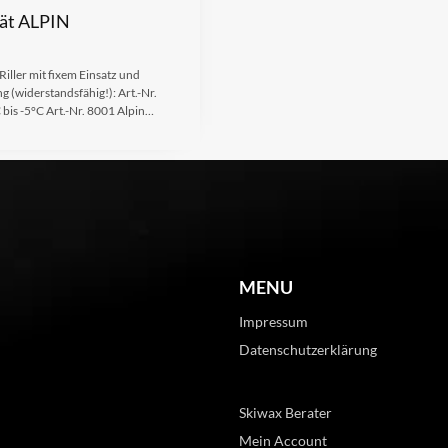
rät ALPIN
Riller mit fixem Einsatz und
g (widerstandsfähig!): Art.-Nr.
bis -5°C Art.-Nr. 8001 Alpin…
MENU
Impressum
Datenschutzerklärung
Skiwax Berater
Mein Account