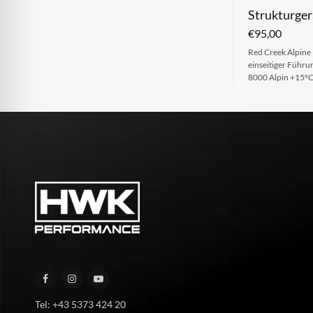
Strukturge
€
95,00
Red Creek Alpine 
einseitiger Führun
8000 Alpin +15°C 
Tel: +43 5373 424 20