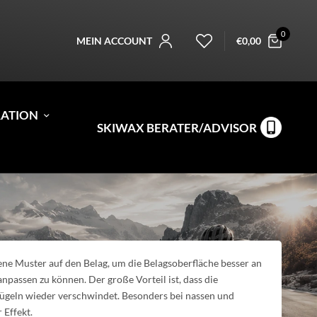
0
MEIN ACCOUNT
€
0,00
RATION
SKIWAX BERATER/ADVISOR
ene Muster auf den Belag, um die Belagsoberfläche besser an
npassen zu können. Der große Vorteil ist, dass die
ügeln wieder verschwindet. Besonders bei nassen und
 Effekt.