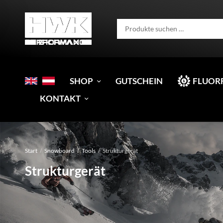
SHOP
GUTSCHEIN
FLUOR
KONTAKT
Start
/
Snowboard
/
Tools
/
Strukturgerät
Strukturgerät