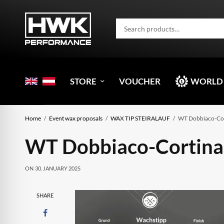
STORE
VOUCHER
WORLD
Home
Event wax proposals
WAX TIP STEIRALAUF
WT Dobbiaco-Cor
WT Dobbiaco-Cortina
ON
30. JANUARY 2025
SHARE