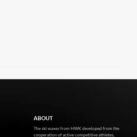
ABOUT
The ski waxes from HWK developed from the
cooperation of active competitive athletes,