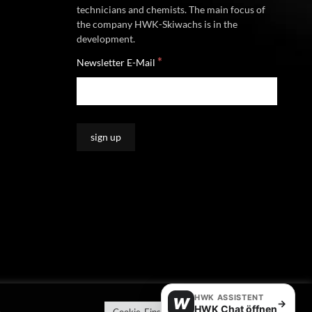
technicians and chemists. The main focus of
the company HWK-Skiwachs is in the
development.
*
Newsletter E-Mail
HWK ASSISTENT
W
→
HWK Chat öffnen
e
Cookie-Einstellungen
Alle akzeptieren