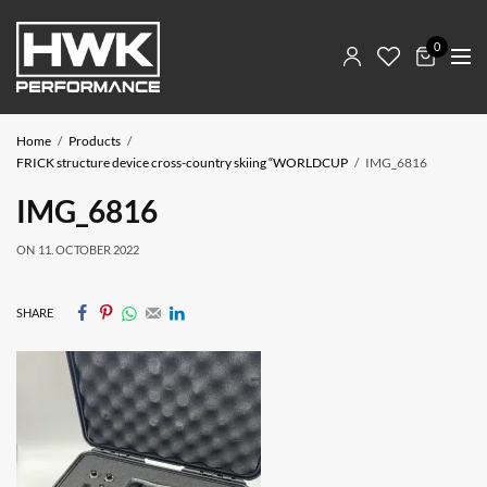
0
Home
Products
FRICK structure device cross-country skiing “WORLDCUP
IMG_6816
IMG_6816
ON
11. OCTOBER 2022
SHARE