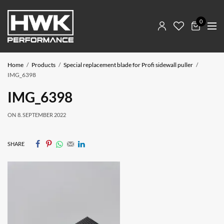
0
Home
Products
Special replacement blade for Profi sidewall puller
IMG_6398
IMG_6398
ON
8. SEPTEMBER 2022
SHARE