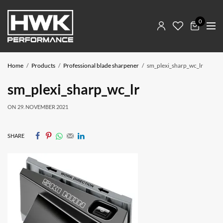
0
Home
Products
Professional blade sharpener
sm_plexi_sharp_wc_lr
sm_plexi_sharp_wc_lr
ON
29. NOVEMBER 2021
SHARE