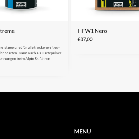
xtreme
HFW1 Nero
€
87,00
e ist geeignet für alle trockenen Neu-
hneearten. Kann auch als Härtepulver
ennungen beim Alpin Skifahren
…
MENU