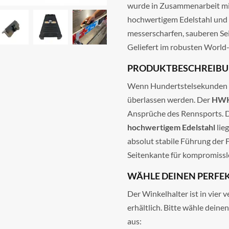
wurde in Zusammenarbeit mit
hochwertigem Edelstahl und b
messerscharfen, sauberen Se
Geliefert im robusten World
PRODUKTBESCHREIBU
Wenn Hundertstelsekunden en
überlassen werden. Der
HWK
Ansprüche des Rennsports. D
hochwertigem Edelstahl
lieg
absolut stabile Führung der 
Seitenkante für kompromisslos
WÄHLE DEINEN PERFE
Der Winkelhalter ist in vier 
erhältlich. Bitte wähle dei
aus: