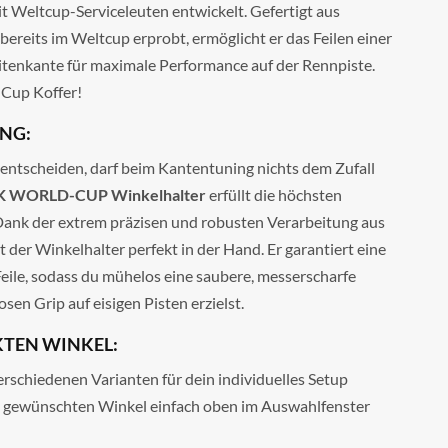
 Weltcup-Serviceleuten entwickelt. Gefertigt aus
ereits im Weltcup erprobt, ermöglicht er das Feilen einer
itenkante für maximale Performance auf der Rennpiste.
-Cup Koffer!
NG:
tscheiden, darf beim Kantentuning nichts dem Zufall
 WORLD-CUP Winkelhalter
erfüllt die höchsten
ank der extrem präzisen und robusten Verarbeitung aus
t der Winkelhalter perfekt in der Hand. Er garantiert eine
Feile, sodass du mühelos eine saubere, messerscharfe
en Grip auf eisigen Pisten erzielst.
KTEN WINKEL:
verschiedenen Varianten für dein individuelles Setup
nen gewünschten Winkel einfach oben im Auswahlfenster