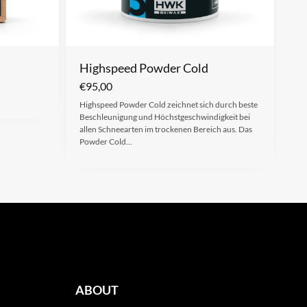
Highspeed Powder Cold
€
95,00
Highspeed Powder Cold zeichnet sich durch beste
Beschleunigung und Höchstgeschwindigkeit bei
allen Schneearten im trockenen Bereich aus. Das
Powder Cold…
ABOUT