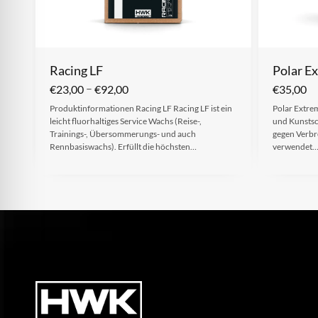
Racing LF
Polar E
–
€
23,00
€
92,00
€
35,00
Produktinformationen Racing LF Racing LF ist ein
Polar Extrem
leicht fluorhaltiges Service Wachs (Reise-,
und Kunstsc
Trainings-, Übersommerungs- und auch
gegen Verbr
Rennbasiswachs). Erfüllt die höchsten…
verwendet