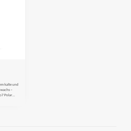
rem kalte und
kiwachs –
Sp7 Polar…