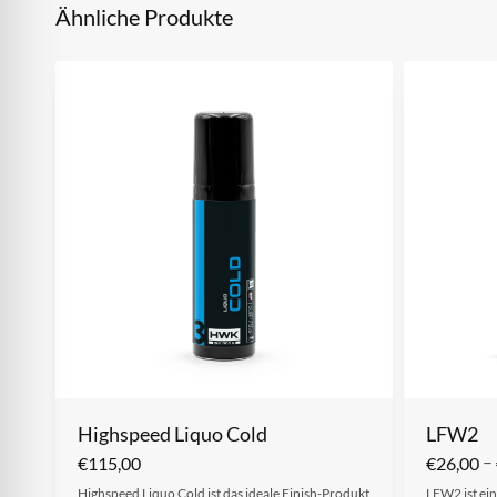
Ähnliche Produkte
Highspeed Liquo Cold
LFW2
–
€
115,00
€
26,00
Highspeed Liquo Cold ist das ideale Finish-Produkt
LFW2 ist ein