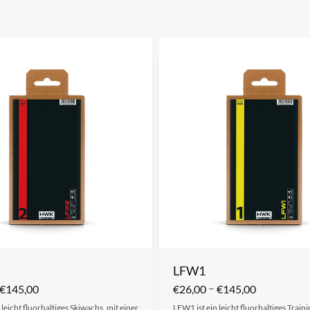
LFW1
–
€
145,00
€
26,00
€
145,00
 leicht fluorhaltiges Skiwachs, mit einer
LFW1 ist ein leicht fluorhaltiges Train