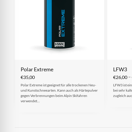
Polar Extreme
LFW3
–
€
35,00
€
26,00
Polar Extreme ist geeignet für alle trockenen Neu-
LFW3 ist ein
und Kunstschneearten. Kann auch als Härtepulver
bei sehr kal
gegen Verbrennungen beim Alpin Skifahren
zugleich au
verwendet…