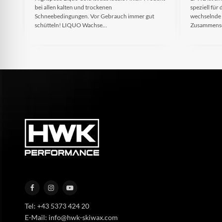
bei allen kalten und trockenen
speziell fü
Schneebedingungen. Vor Gebrauch immer gut
wechselnde
schütteln! LIQUO Wachse…
Zusammense
Tel: +43 5373 424 20
E-Mail: info@hwk-skiwax.com