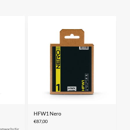
HFW1 Nero
€
87,00
ingswachs für