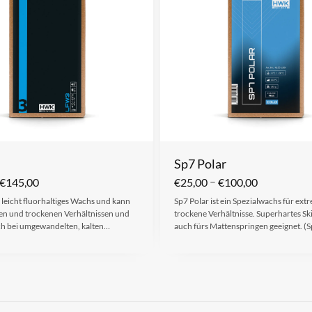
Sp7 Polar
–
€
145,00
€
25,00
€
100,00
 leicht fluorhaltiges Wachs und kann
Sp7 Polar ist ein Spezialwachs für ext
ten und trockenen Verhältnissen und
trockene Verhältnisse. Superhartes S
ch bei umgewandelten, kalten…
auch fürs Mattenspringen geeignet. (