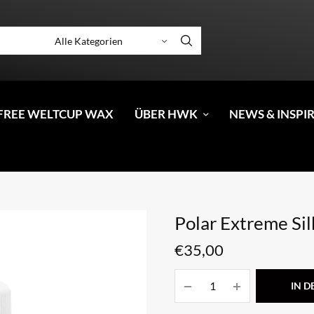
FREE WELTCUP WAX
ÜBER HWK
NEWS & INSPI
Polar Extreme Sil
€
35,00
IN 