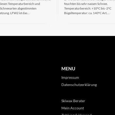
r diesen Temperaturbereich und
feuchten bis sehr nassen Schnee.
 Schneearten abgestimmten
Temperaturbereich: +10°C bis -2°C
tzung. LFW2 ist das…
Bügeltemperatur: ca. 140°C Art.…
MENU
Impressum
Datenschutzerklärung
Skiwax Berater
Mein Account