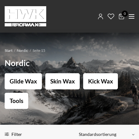
0
Start
/
Nordic
/
Seite 15
Nordic
Glide Wax
Skin Wax
Kick Wax
Tools
Filter