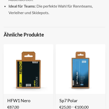
Ideal für Teams:
Die perfekte Wahl für Rennteams,
Verleiher und Skidepots.
Ähnliche Produkte
HFW1 Nero
Sp7 Polar
–
€
87,00
€
25,00
€
100,00