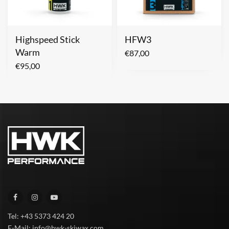
Highspeed Stick
HFW3
Warm
€
87,00
€
95,00
Tel: +43 5373 424 20
E-Mail: info@hwk-skiwax.com