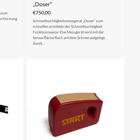
„Doser“
€
750,00
r zum
gen Körnung
Schneefeuchtigkeitsmessgerät „Doser“ zum
schnellen ermitteln der Schneefeuchtigkeit.
Funktionsweise: Das Messgerät wird mit der
Sensorfläche flach auf dem Schnee aufgelegt,
damit…