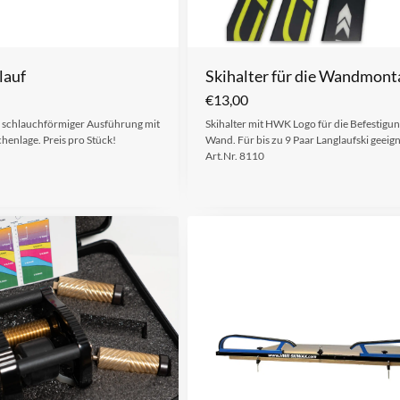
lauf
Skihalter für die Wandmont
€
13,00
in schlauchförmiger Ausführung mit
Skihalter mit HWK Logo für die Befestigun
enlage. Preis pro Stück!
Wand. Für bis zu 9 Paar Langlaufski geeign
Art.Nr. 8110