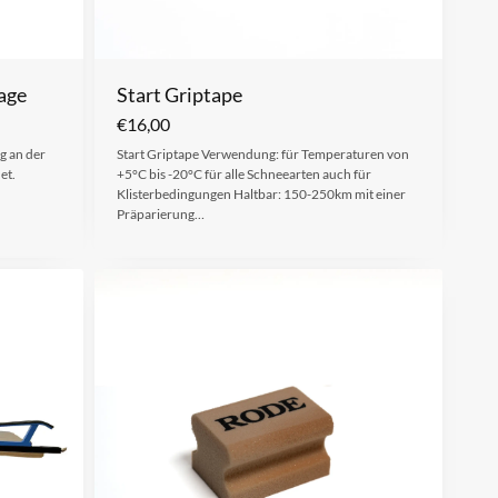
age
Start Griptape
€
16,00
g an der
Start Griptape Verwendung: für Temperaturen von
et.
+5°C bis -20°C für alle Schneearten auch für
Klisterbedingungen Haltbar: 150-250km mit einer
Präparierung…