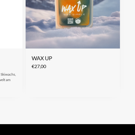
WAX UP
€
27,00
 Skiwachs,
welt am