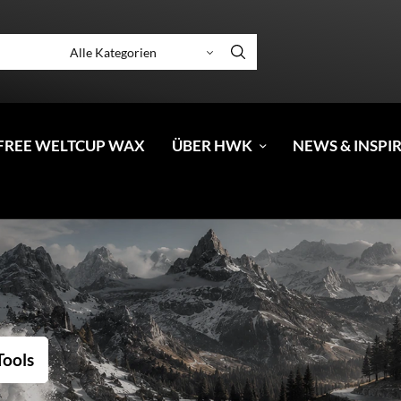
FREE WELTCUP WAX
ÜBER HWK
NEWS & INSPI
Tools