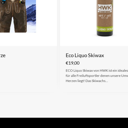
rze
Eco Liquo Skiwax
€
19,00
ECO Liquo Skiwax von HWK ist ein ideales
für alle Freiluftsportler denen unsere Um
Herzen liegt! Das Skiwachs…