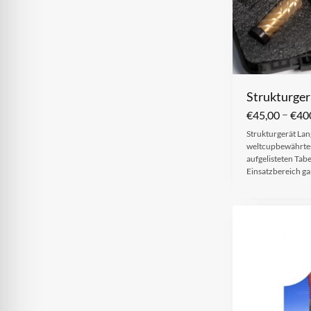
Strukturger
–
€
45,00
€
40
Strukturgerät Lang
weltcupbewährtes
aufgelisteten Tab
Einsatzbereich ga