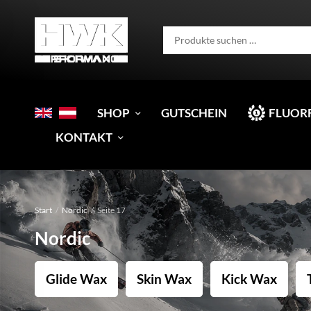
SHOP
GUTSCHEIN
FLUOR
KONTAKT
Start
/
Nordic
/
Seite 17
Nordic
Glide Wax
Skin Wax
Kick Wax