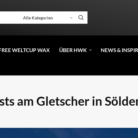
FREE WELTCUP WAX
ÜBER HWK
NEWS & INSPI
ts am Gletscher in Sölde