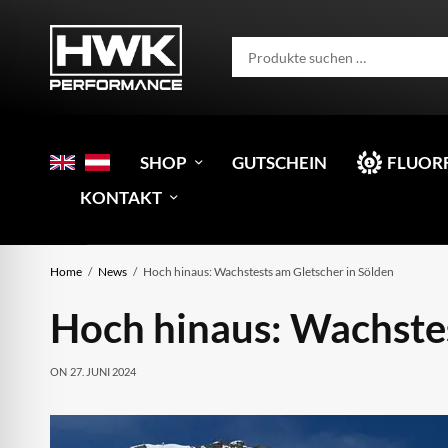
SHOP
GUTSCHEIN
FLUOR
KONTAKT
Home
News
Hoch hinaus: Wachstests am Gletscher in Sölden
Hoch hinaus: Wachstes
ON
27. JUNI 2024