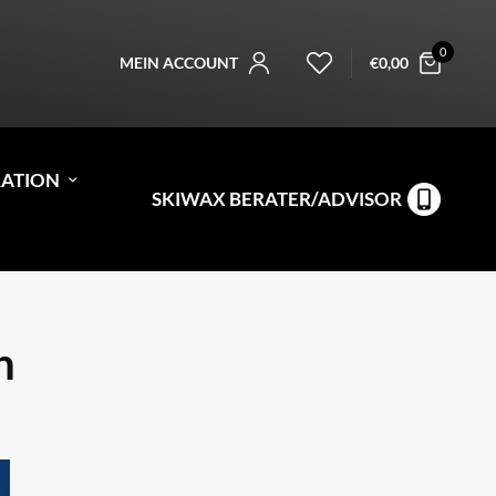
0
MEIN ACCOUNT
€
0,00
RATION
SKIWAX BERATER/ADVISOR
n