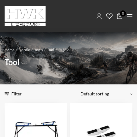
0
Home
/
Nordic
/
Tools
/
Tool
/
Page 2
Tool
Filter