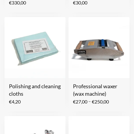
€
330,00
€
30,00
Polishing and cleaning
Professional waxer
cloths
(wax machine)
–
€
4,20
€
27,00
€
250,00