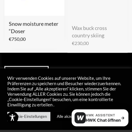
Snow moisture meter
Wax buck cross
“Doser
country skiing
€
750,00
€
230,00
Wir verwenden Cookies auf unserer Website, um Ihre
Präferenzen zu speichern und Besucher wiederzuerkennen.
Indem Sie auf „Alle akzeptieren“ klicken, stimmen Sie der
Verwendung ALLER Cookies zu. Sie können jedoch die
„Cookie-Einstellungen“ besuchen, um eine kontrollierte
Einwilligung zu erteilen .
HWK ASSISTENT
Cookie-Einstellungen
Alle akzeptieren
W
Tel: +43 5373 424 20
→
HWK Chat öffnen
E-mail: info@hwk-skiwax.com