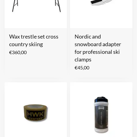
Wax trestle set cross
Nordic and
country skiing
snowboard adapter
for professional ski
€
360,00
clamps
€
45,00