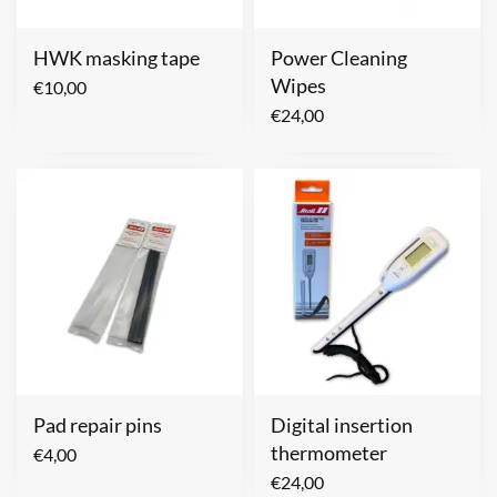
HWK masking tape
Power Cleaning
Wipes
€
10,00
€
24,00
Pad repair pins
Digital insertion
thermometer
€
4,00
€
24,00