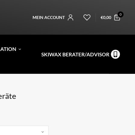
0
MEIN ACCOUNT
€
0,00
RATION
SKIWAX BERATER/ADVISOR
eräte