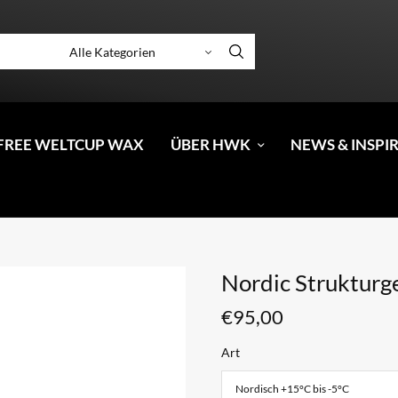
FREE WELTCUP WAX
ÜBER HWK
NEWS & INSPI
Nordic Strukturg
€
95,00
Art