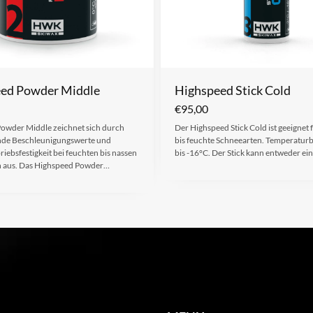
ed Powder Middle
Highspeed Stick Cold
€
95,00
owder Middle zeichnet sich durch
Der Highspeed Stick Cold ist geeignet 
nde Beschleunigungswerte und
bis feuchte Schneearten. Temperaturb
iebsfestigkeit bei feuchten bis nassen
bis -16°C. Der Stick kann entweder e
 aus. Das Highspeed Powder…