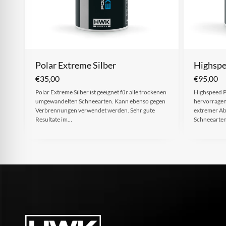
Polar Extreme Silber
Highspe
€
35,00
€
95,00
Polar Extreme Silber ist geeignet für alle trockenen
Highspeed P
umgewandelten Schneearten. Kann ebenso gegen
hervorrage
Verbrennungen verwendet werden. Sehr gute
extremer Abr
Resultate im…
Schneearten