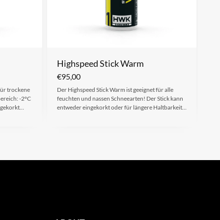
Highspeed Stick Warm
€
95,00
für trockene
Der Highspeed Stick Warm ist geeignet für alle
ereich: -2°C
feuchten und nassen Schneearten! Der Stick kann
ingekorkt…
entweder eingekorkt oder für längere Haltbarkeit…