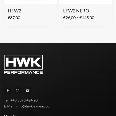
HFW2
LFW2 NERO
–
€
87,00
€
26,00
€
145,00
Tel: +43 5373 424 20
E-Mail: info@hwk-skiwax.com