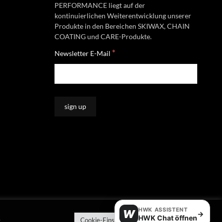
PERFORMANCE liegt auf der
kontinuierlichen Weiterentwicklung unserer
Produkte in den Bereichen SKIWAX, CHAIN
COATING und CARE-Produkte.
*
Newsletter E-Mail
HWK ASSISTENT
W
→
HWK Chat öffnen
e
Cookie-Einstellungen
Alle akzeptieren