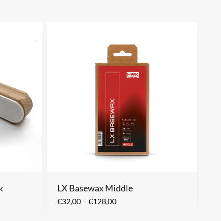
k
LX Basewax Middle
–
€
32,00
€
128,00