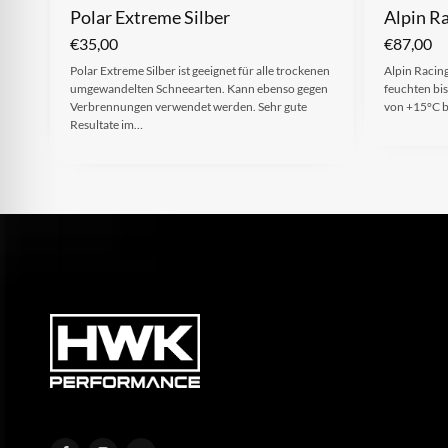
Polar Extreme Silber
Alpin R
€
35,00
€
87,00
Polar Extreme Silber ist geeignet für alle trockenen
Alpin Racing
umgewandelten Schneearten. Kann ebenso gegen
feuchten bi
Verbrennungen verwendet werden. Sehr gute
von +15°C b
Resultate im…