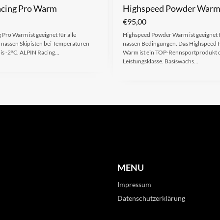
acing Pro Warm
Highspeed Powder War
€
95,00
 Pro Warm ist geeignet für alle
Highspeed Powder Warm ist geeignet f
s nassen Skipisten bei Temperaturen
nassen Bedingungen. Das Highspeed
is -2°C. ALPIN Racing…
Warm ist ein TOP-Rennsportprodukt 
Leistungsklasse. Basiswachs…
MENU
Impressum
Datenschutzerklärung