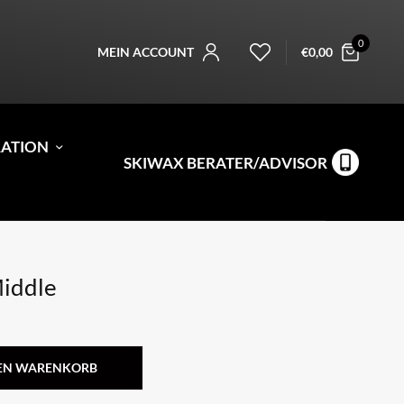
0
MEIN ACCOUNT
€
0,00
RATION
SKIWAX BERATER/ADVISOR
iddle
DEN WARENKORB