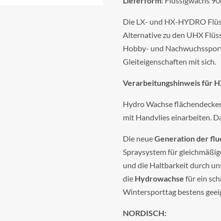
Lieferform
: Flüssigwachs 9
Die LX- und HX-HYDRO Flüs
Alternative zu den UHX Flüss
Hobby- und Nachwuchssport g
Gleiteigenschaften mit sich.
Verarbeitungshinweis für 
Hydro Wachse flächendeckend
mit Handvlies einarbeiten. D
Die neue
Generation der fl
Spraysystem für gleichmäßig
und die Haltbarkeit durch un
die
Hydrowachse
für ein sc
Wintersporttag bestens geei
NORDISCH: