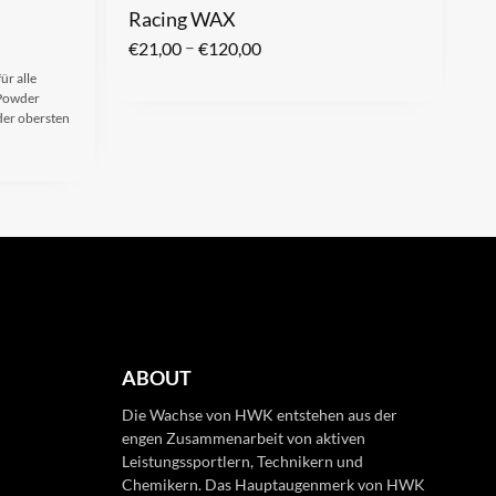
m
Racing WAX
–
€
21,00
€
120,00
ür alle
 Powder
der obersten
ABOUT
Die Wachse von HWK entstehen aus der
engen Zusammenarbeit von aktiven
Leistungssportlern, Technikern und
Chemikern. Das Hauptaugenmerk von HWK