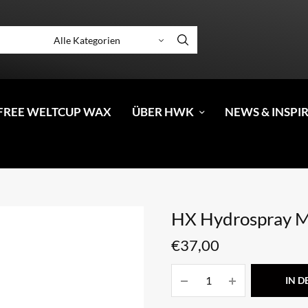
FREE WELTCUP WAX
ÜBER HWK
NEWS & INSPI
HX Hydrospray M
€
37,00
IN 