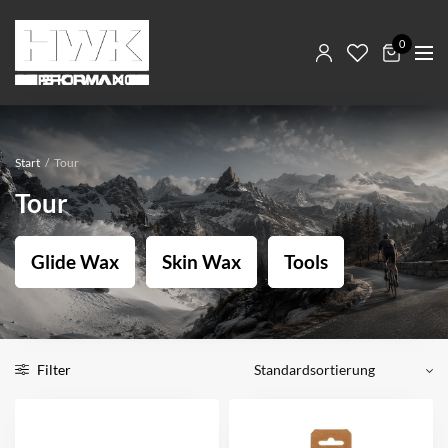
0
Start
/
Tour
Tour
Glide Wax
Skin Wax
Tools
Filter