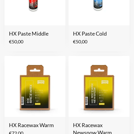
HX Paste Middle
HX Paste Cold
€
50,00
€
50,00
HX Racewax Warm
HX Racewax
Newsnow Warm
€
72,00