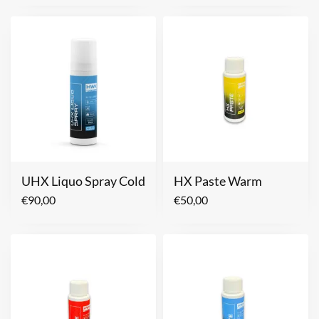
UHX Liquo Spray Cold
HX Paste Warm
€
90,00
€
50,00