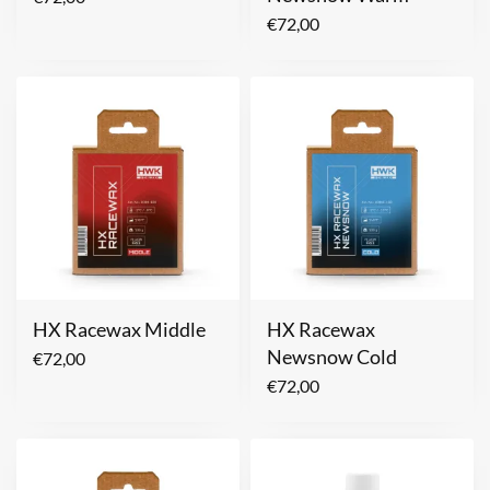
€
72,00
HX Racewax Middle
HX Racewax
Newsnow Cold
€
72,00
€
72,00