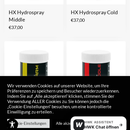
HX Hydrospray
HX Hydrospray Cold
Middle
€
37,00
€
37,00
Wir verwenden Cookies auf unserer Website, um Ihre
Präferenzen zu speichern und Besucher wiederzuerkennen.
Indem Sie auf „Alle akzeptieren“ klicken, stimmen Sie der
Verwendung ALLER Cookies zu. Sie können jedoch die
„Cookie-Einstellungen“ besuchen, um eine kontrollierte
Highspeed Powder
Highspeed Powder
Einwilligung zu erteilen .
Warm
Middle
HWK ASSISTENT
€
95,00
€
95,00
Cookie-Einstellungen
Alle akzeptieren
W
→
HWK Chat öffnen