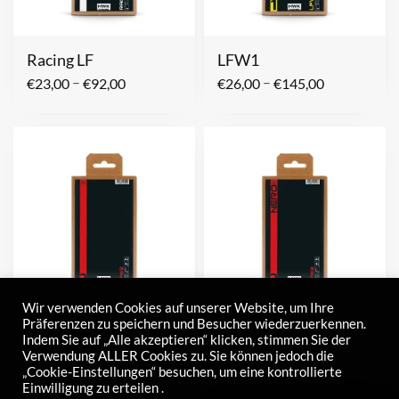
Racing LF
LFW1
–
–
€
23,00
€
92,00
€
26,00
€
145,00
Wir verwenden Cookies auf unserer Website, um Ihre
Präferenzen zu speichern und Besucher wiederzuerkennen.
LFW2
LFW2 NERO
Indem Sie auf „Alle akzeptieren“ klicken, stimmen Sie der
–
–
€
26,00
€
145,00
€
26,00
€
145,00
Verwendung ALLER Cookies zu. Sie können jedoch die
„Cookie-Einstellungen“ besuchen, um eine kontrollierte
Einwilligung zu erteilen .