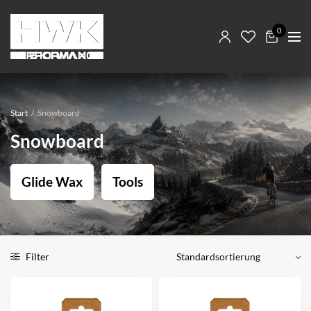
0
Start
/
Snowboard
Snowboard
Glide Wax
Tools
Filter