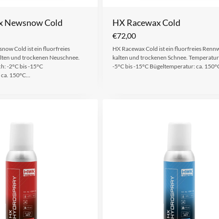
x Newsnow Cold
HX Racewax Cold
€
72,00
ow Cold ist ein fluorfreies
HX Racewax Cold ist ein fluorfreies Renn
lten und trockenen Neuschnee.
kalten und trockenen Schnee. Temperatur
h: -2°C bis -15°C
-5°C bis -15°C Bügeltemperatur: ca. 150°
 ca. 150°C…