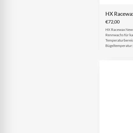
HX Racewa
€
72,00
HX Racewax Newsn
Rennwachs für ka
Temperaturbereic
Bügeltemperatur: