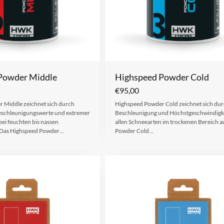
Powder Middle
Highspeed Powder Cold
€
95,00
 Middle zeichnet sich durch
Highspeed Powder Cold zeichnet sich dur
schleunigungswerte und extremer
Beschleunigung und Höchstgeschwindigke
bei feuchten bis nassen
allen Schneearten im trockenen Bereich a
. Das Highspeed Powder…
Powder Cold…