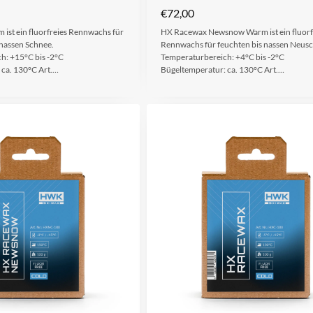
€
72,00
ist ein fluorfreies Rennwachs für
HX Racewax Newsnow Warm ist ein fluorf
 nassen Schnee.
Rennwachs für feuchten bis nassen Neus
h: +15°C bis -2°C
Temperaturbereich: +4°C bis -2°C
 ca. 130°C Art.…
Bügeltemperatur: ca. 130°C Art.…