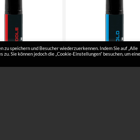
n zu speichern und Besucher wiederzuerkennen. Indem Sie auf „Alle
 zu. Sie können jedoch die „Cookie-Einstellungen“ besuchen, um ein
Liquo Middle
Highspeed Liquo Cold
€
115,00
iddle für feuchte
Highspeed Liquo Cold ist das ideale Finis
en im angegebenen
bei allen kalten und trockenen Schneebe
h. Vor Gebrauch immer gut
Vor Gebrauch immer gut schütteln! LIQ
 Wachse erst kurz vor dem…
Wachse…