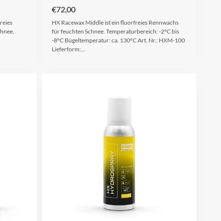
€
72,00
reies
HX Racewax Middle ist ein fluorfreies Rennwachs
chnee.
für feuchten Schnee. Temperaturbereich: -2°C bis
-8°C Bügeltemperatur: ca. 130°C Art. Nr.: HXM-100
Lieferform:…