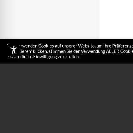
Wir verwenden Cookies auf unserer Website, um Ihre Präferenze
akzeptieren“ klicken, stimmen Sie der Verwendung ALLER Cookies
kontrollierte Einwilligung zu erteilen .
Highspeed 
€
115,00
Highspeed Liquo M
Schneebedingung
Temperaturbereic
schütteln! LIQUO