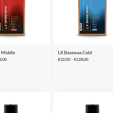
 Middle
LX Basewax Cold
–
8,00
€
32,00
€
128,00