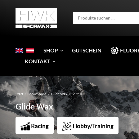
SHOP
GUTSCHEIN
FLUOR
KONTAKT
Start
/
Snowboard
/
Glide Wax
/
Seite 2
Glide Wax
Racing
Hobby/Training