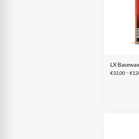
LX Basewax
–
€
32,00
€
12