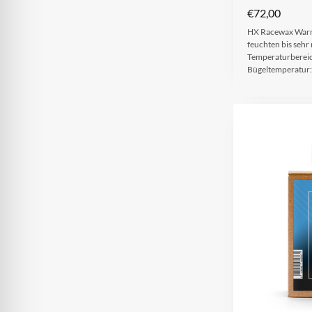
€
72,00
HX Racewax Warm 
feuchten bis sehr
Temperaturbereic
Bügeltemperatur: