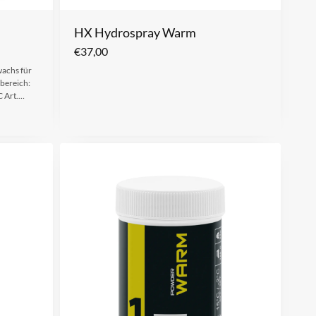
HX Hydrospray Warm
€
37,00
wachs für
bereich:
C Art.…