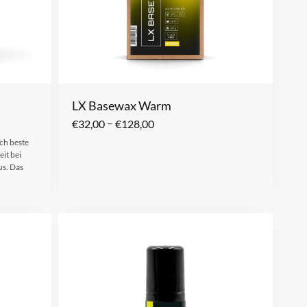
LX Basewax Warm
–
€
32,00
€
128,00
ch beste
it bei
us. Das