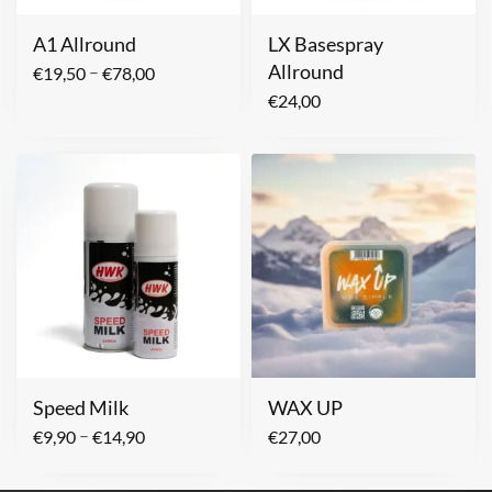
A1 Allround
LX Basespray
Allround
–
€
19,50
€
78,00
€
24,00
Speed Milk
WAX UP
–
€
9,90
€
14,90
€
27,00