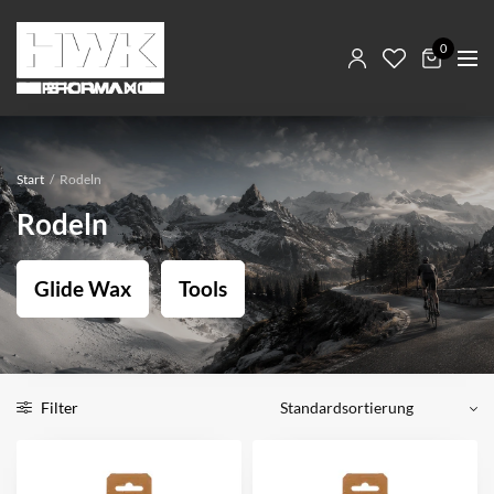
0
Start
/
Rodeln
Rodeln
Glide Wax
Tools
Filter