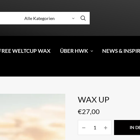
FREE WELTCUP WAX
ÜBER HWK
NEWS & INSPI
WAX UP
€
27,00
IN 