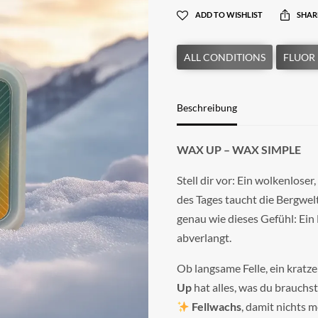
ADD TO WISHLIST
SHAR
Beschreibung
WAX UP – WAX SIMPLE
Stell dir vor: Ein wolkenlose
des Tages taucht die Bergwelt
genau wie dieses Gefühl: Ein 
abverlangt.
Ob langsame Felle, ein kratz
Up
hat alles, was du brauchst
Fellwachs
, damit nichts m