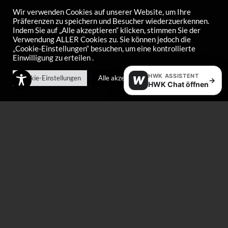
Wir verwenden Cookies auf unserer Website, um Ihre
Präferenzen zu speichern und Besucher wiederzuerkennen.
Indem Sie auf „Alle akzeptieren“ klicken, stimmen Sie der
Verwendung ALLER Cookies zu. Sie können jedoch die
„Cookie-Einstellungen“ besuchen, um eine kontrollierte
Einwilligung zu erteilen .
Schneefeuchtigkeitsmessgerät
Skiclip Langlauf
„Doser“
HWK ASSISTENT
€
2,20
Cookie-Einstellungen
Alle akzeptieren
W
→
HWK Chat öffnen
€
750,00