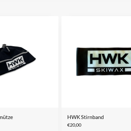
mütze
HWK Stirnband
€
20,00