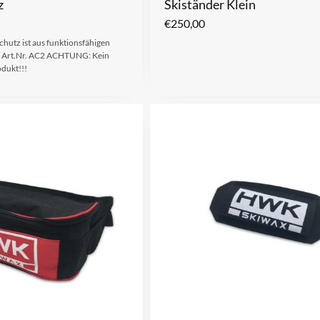
z
Skiständer Klein
€
250,00
tz ist aus funktionsfähigen
gt. Art.Nr. AC2 ACHTUNG: Kein
dukt!!!