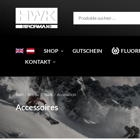
SHOP
GUTSCHEIN
FLUOR
KONTAKT
Start
/
Nordic
/
Tools
/
Accessoires
Accessoires