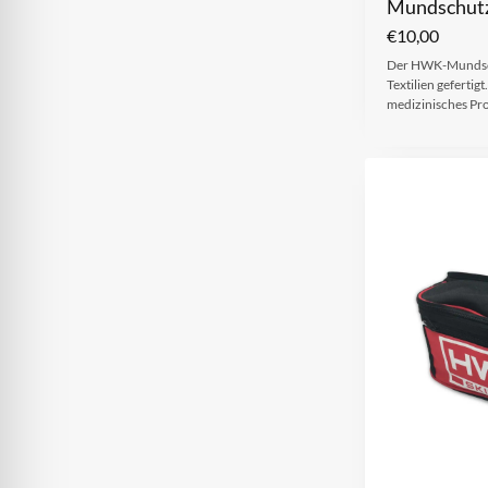
Mundschut
€
10,00
Der HWK-Mundschu
Textilien geferti
medizinisches Pro