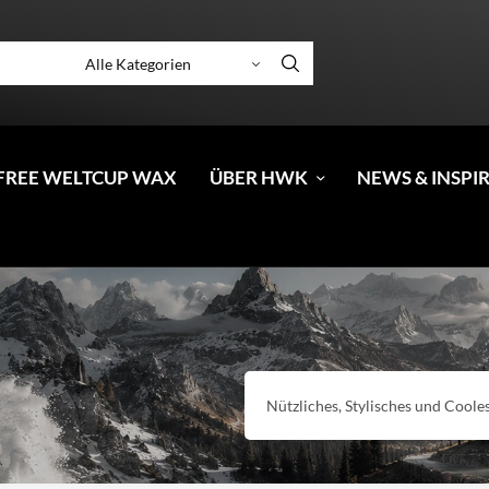
FREE WELTCUP WAX
ÜBER HWK
NEWS & INSPI
Nützliches, Stylisches und Cooles