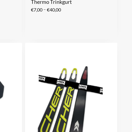
Thermo Trinkgurt
–
€
7,00
€
40,00