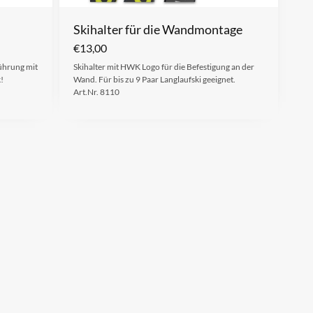
Skihalter für die Wandmontage
€
13,00
führung mit
Skihalter mit HWK Logo für die Befestigung an der
!
Wand. Für bis zu 9 Paar Langlaufski geeignet.
Art.Nr. 8110