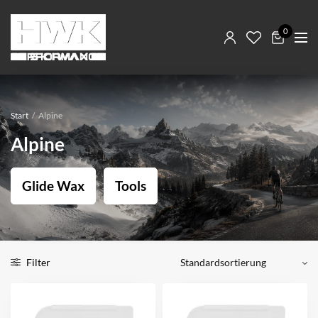
0
Start
/
Alpine
Alpine
Glide Wax
Tools
Filter