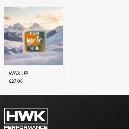
WAX UP
€
27,00