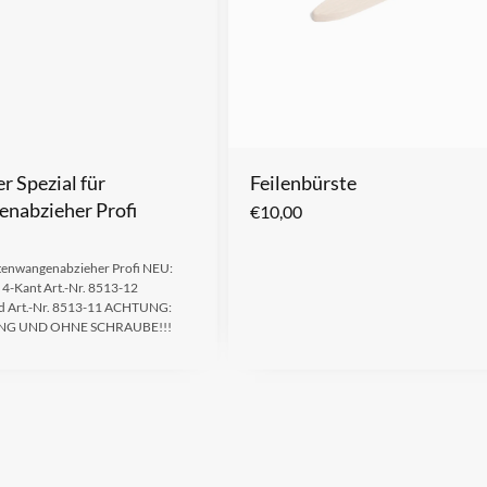
r Spezial für
Feilenbürste
nabzieher Profi
€
10,00
eitenwangenabzieher Profi NEU:
 4-Kant Art.-Nr. 8513-12
nd Art.-Nr. 8513-11 ACHTUNG:
NG UND OHNE SCHRAUBE!!!