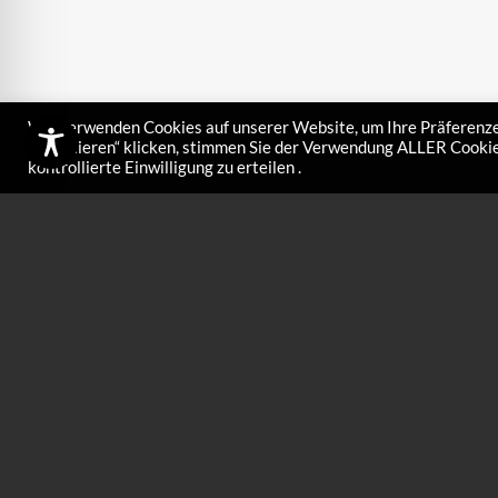
Wir verwenden Cookies auf unserer Website, um Ihre Präferenze
akzeptieren“ klicken, stimmen Sie der Verwendung ALLER Cookies
kontrollierte Einwilligung zu erteilen .
Fibertex 4e
€
7,00
Entfernt feine Fa
die Belagstruktu
Schleifen des Be