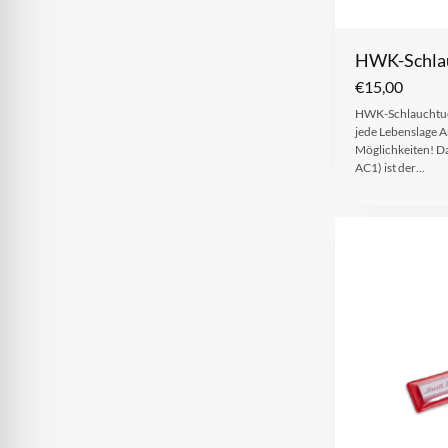
HWK-Schla
€
15,00
HWK-Schlauchtuch 
jede Lebenslage A
Möglichkeiten! D
AC1) ist der…