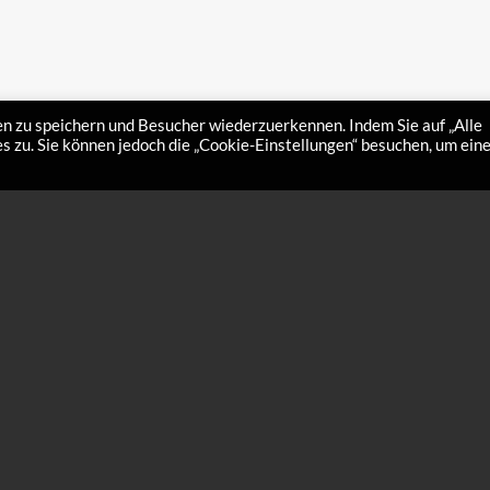
n zu speichern und Besucher wiederzuerkennen. Indem Sie auf „Alle
 zu. Sie können jedoch die „Cookie-Einstellungen“ besuchen, um ein
r-Pack
Halbmaske
–
€
45,00
€
70,00
sern und Schmutzpartikel, reinigt
Atemschutz Halbmaske komplett mit
r. Vor dem Wachsen oder nach dem
Aktivkohlefilter und Partikelfilter (Größe: 
lages anwenden.
Filtertyp: A2P3