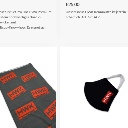
€
25,00
ucture Set Pro Das HWK Premium
Unsere neue HWK Rennmütze ist jetzt in
ist ein hochwertiges Nordic-
erhältlich. Art. Nr.: AC6
wickelt mit
tcup-Know-how. Es eignet sich