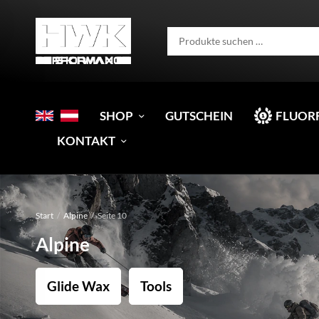
SHOP
GUTSCHEIN
FLUOR
KONTAKT
Start
/
Alpine
/
Seite 10
Alpine
Glide Wax
Tools