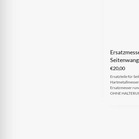
Ersatzmesse
Seitenwange
€
20,00
Ersatzteile für S
Hartmetallmesser
Ersatzmesser ru
OHNE HALTERU