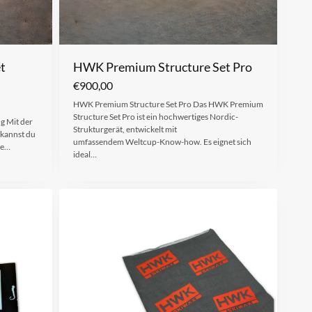
t
HWK Premium Structure Set Pro
€
900,00
HWK Premium Structure Set Pro Das HWK Premium
Structure Set Pro ist ein hochwertiges Nordic-
g Mit der
Strukturgerät, entwickelt mit
kannst du
umfassendem Weltcup-Know-how. Es eignet sich
re…
ideal…