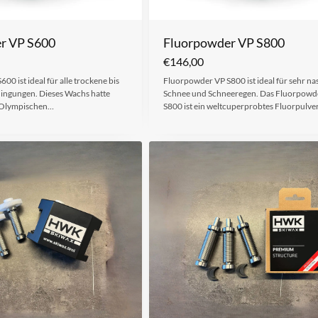
r VP S600
Fluorpowder VP S800
€
146,00
0 ist ideal für alle trockene bis
Fluorpowder VP S800 ist ideal für sehr na
dingungen. Dieses Wachs hatte
Schnee und Schneeregen. Das Fluorpowd
n Olympischen…
S800 ist ein weltcuperprobtes Fluorpulve