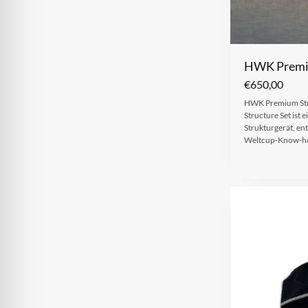
HWK Premiu
€
650,00
HWK Premium Str
Structure Set ist 
Strukturgerät, en
Weltcup-Know-how