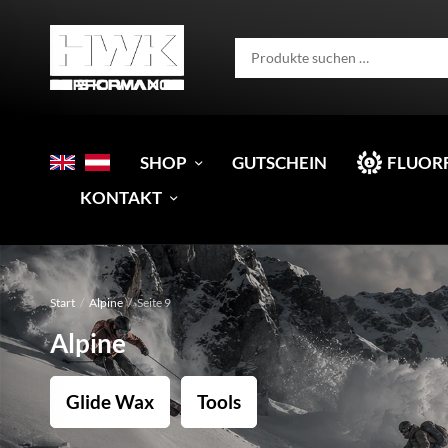
SHOP
GUTSCHEIN
FLUOR
KONTAKT
Start
/
Alpine
/
Seite 9
Alpine
Glide Wax
Tools