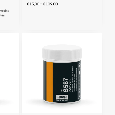
–
€
15,00
€
109,00
Wax das
Skier
…