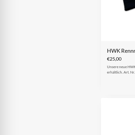
HWK Renn
€
25,00
Unsere neue HWK 
erhältlich. Art. Nr