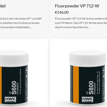
kel
Fluorpowder VP 712-W
€
146,00
l ist in den Varianten 87° und 88°
Fluorpowder VP 712-W ist eine weitere Al
es arbeiten durch einen präzisen
zum FP Warm. Das VP 712-W hat seine Stä
 schonenden Gleitplatten.…
überfrorenen feuchten bis…