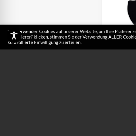
Wir verwenden Cookies auf unserer Website, um Ihre Präferenze
akzeptieren“ klicken, stimmen Sie der Verwendung ALLER Cookies
kontrollierte Einwilligung zu erteilen .
Mundschut
€
10,00
Der HWK-Mundschu
Textilien geferti
medizinisches Pro