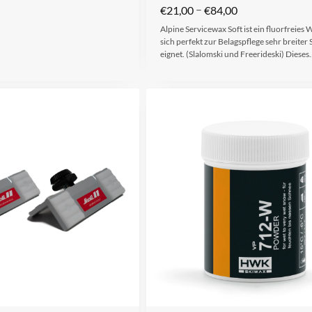
–
€
21,00
€
84,00
Alpine Servicewax Soft ist ein fluorfreies 
sich perfekt zur Belagspflege sehr breiter 
eignet. (Slalomski und Freerideski) Dieses