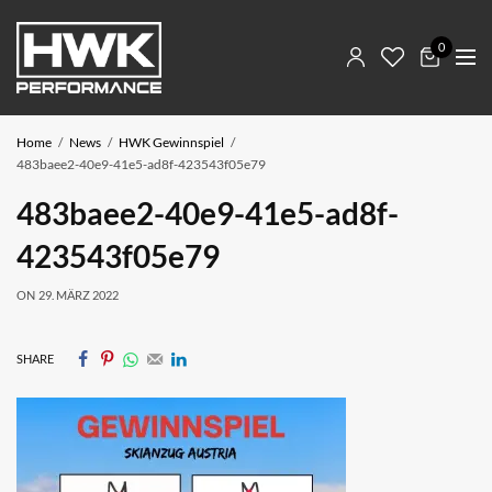
0
Home
News
HWK Gewinnspiel
483baee2-40e9-41e5-ad8f-423543f05e79
483baee2-40e9-41e5-ad8f-
423543f05e79
ON
29. MÄRZ 2022
SHARE