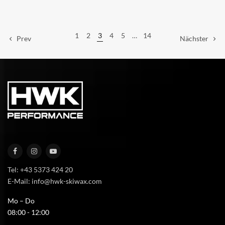
1
2
3
4
5
…
14
Prev
Nächster
Tel: +43 5373 424 20
E-Mail: info@hwk-skiwax.com
Mo – Do
08:00 - 12:00