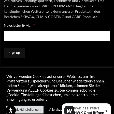
von aktiven Leistungssportlern, Technikern und Chemikern. Das
Hauptaugenmerk von HWK PERFORMANCE liegt auf der
kontinuierlichen Weiterentwicklung unserer Produkte in den
Bereichen SKIWAX, CHAIN COATING und CARE-Produkte.
*
Newsletter E-Mail
Wir verwenden Cookies auf unserer Website, um Ihre
Präferenzen zu speichern und Besucher wiederzuerkennen.
Indem Sie auf „Alle akzeptieren“ klicken, stimmen Sie der
Verwendung ALLER Cookies zu. Sie können jedoch die
„Cookie-Einstellungen“ besuchen, um eine kontrollierte
Einwilligung zu erteilen .
HWK ASSISTENT
Cookie-Einstellungen
Alle akzeptieren
W
→
HWK Chat öffnen