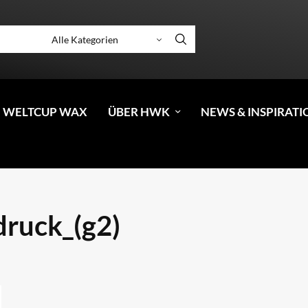
 WELTCUP WAX
ÜBER HWK
NEWS & INSPIRATI
druck_(g2)