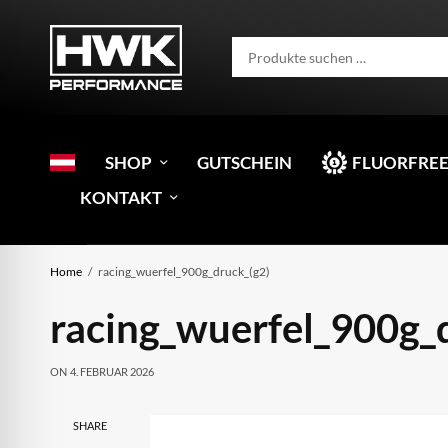
SHOP
GUTSCHEIN
FLUORFREE
KONTAKT
Home
racing_wuerfel_900g_druck_(g2)
racing_wuerfel_900g_
ON
4. FEBRUAR 2026
SHARE